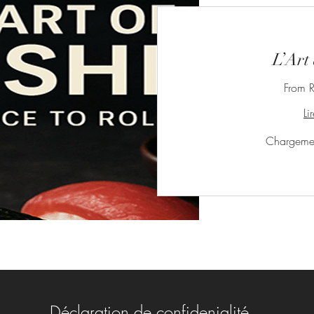
L’Art
From R
Li
Chargemen
Déclaration de confidenialité