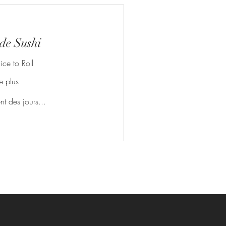
 de Sushi
ice to Roll
re plus
t des jours...