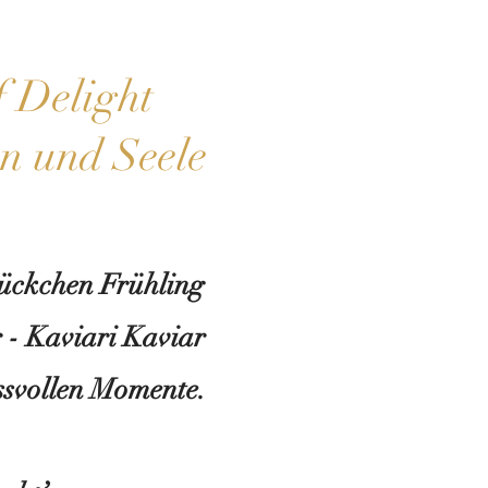
f Delight
n und Seele
tückchen Frühling
r - Kaviari Kaviar
ssvollen Momente.